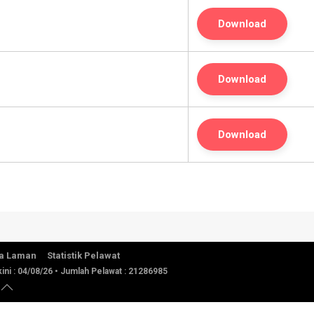
Download
Download
Download
a Laman
Statistik Pelawat
ini :
04/08/26
• Jumlah Pelawat :
21286985