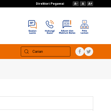
Direktori Pegawai
A-
A
A+