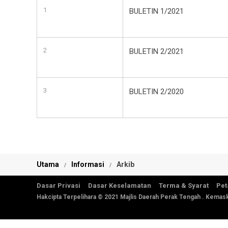
1
BULETIN 1/2021
2
BULETIN 2/2021
3
BULETIN 2/2020
Utama
Informasi
Arkib
Dasar Privasi
Dasar Keselamatan
Terma & Syarat
Pet
Hakcipta Terpelihara © 2021 Majlis Daerah Perak Tengah . Kemask