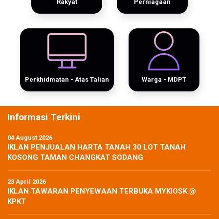
Rakyat
Perniagaan
Perkhidmatan - Atas Talian
Warga - MDPT
Informasi Terkini
04 August 2026
IKLAN PENJUALAN HARTA TANAH 30 LOT TANAH
KOSONG TAMAN CHANGKAT SODANG
23 April 2026
IKLAN TAWARAN PENYEWAAN TERBUKA MYKIOSK @
KPKT